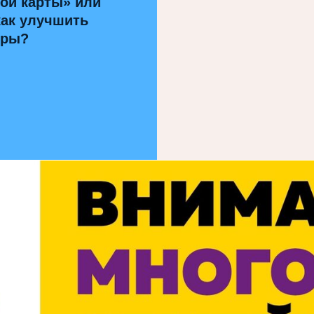
ой карты» или
как улучшить
уры?