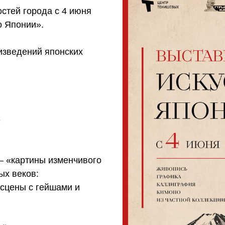
стей города с 4 июня
о Японии».
изведений японских
»
— «картины изменчивого
ых веков:
 сцены с гейшами и