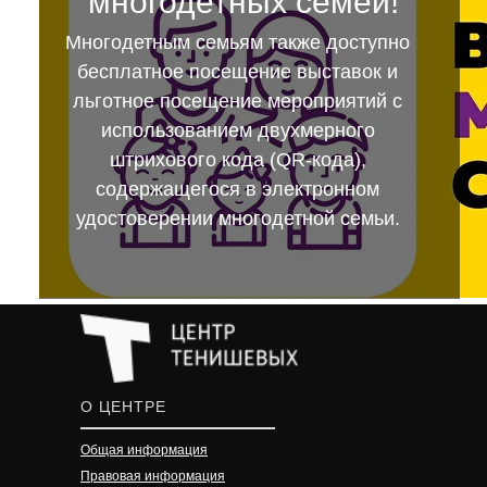
многодетных семей!
Многодетным семьям также доступно
бесплатное посещение выставок и
льготное посещение мероприятий с
использованием двухмерного
штрихового кода (QR-кода),
содержащегося в электронном
удостоверении многодетной семьи.
О ЦЕНТРЕ
Общая информация
Правовая информация