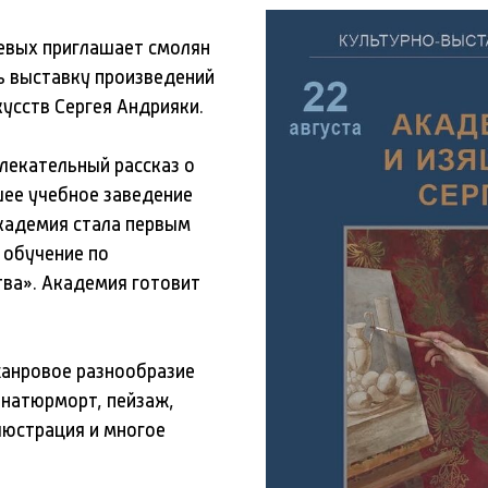
евых приглашает смолян
ть выставку произведений
усств Сергея Андрияки.
лекательный рассказ о
шее учебное заведение
Академия стала первым
 обучение по
тва». Академия готовит
жанровое разнообразие
 натюрморт, пейзаж,
люстрация и многое