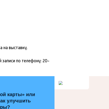
а на выставку.
й записи по телефону: 20-
ой карты» или
как улучшить
уры?