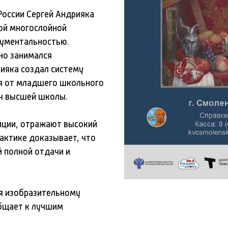
оссии Сергей Андрияка
кой многослойной
нументальностью.
но занимался
ияка создал систему
я от младшего школьного
ч высшей школы.
иции, отражают высокий
актике доказывает, что
 полной отдачи и
я изобразительному
бщает к лучшим