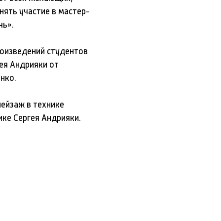
нять участие в мастер-
чь».
роизведений студентов
ея Андрияки от
нко.
ейзаж в технике
ке Сергея Андрияки.