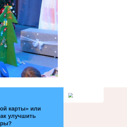
ой карты» или
как улучшить
уры?