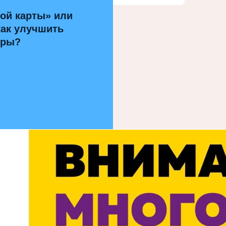
ой карты» или
как улучшить
уры?