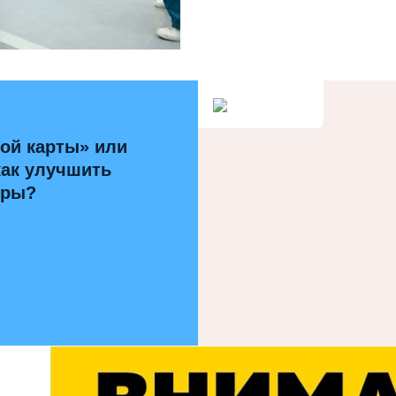
ой карты» или
как улучшить
уры?